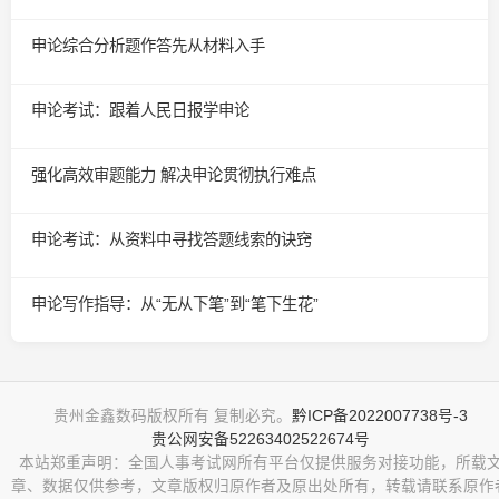
申论综合分析题作答先从材料入手
申论考试：跟着人民日报学申论
强化高效审题能力 解决申论贯彻执行难点
申论考试：从资料中寻找答题线索的诀窍
申论写作指导：从“无从下笔”到“笔下生花”
贵州金鑫数码版权所有 复制必究。
黔ICP备2022007738号-3
贵公网安备52263402522674号
本站郑重声明：全国人事考试网所有平台仅提供服务对接功能，所载
章、数据仅供参考，文章版权归原作者及原出处所有，转载请联系原作