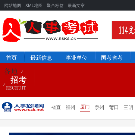
网站地图
XML地图
聚合标签
最新文章
首页
最新信息
事业单位
国考省考
北京
河北
辽宁
吉林
新疆
青海
厦门
省直
福州
泉州
莆田
三明
宁夏
甘肃
陕西
西藏
四川
重庆
贵州
云南
山西
山东
黑龙江
河南
河北
湖北
湖南
江西
安徽
浙江