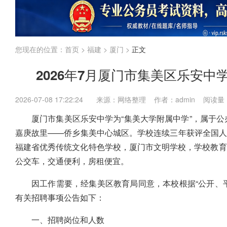
江苏
上海
福建
广东
广西
海南
国考
省考
企业
内蒙古
您现在的位置：
首页
>
福建
>
厦门
>
正文
2026年7月厦门市集美区乐安中
2026-07-08 17:22:24
来源：网络整理 作者：admin 阅读量
厦门市集美区乐安中学为“集美大学附属中学”，属于公
嘉庚故里——侨乡集美中心城区。学校连续三年获评全国
福建省优秀传统文化特色学校，厦门市文明学校，学校教育
公交车，交通便利，房租便宜。
因工作需要，经集美区教育局同意，本校根据“公开、
有关招聘事项公告如下：
一、招聘岗位和人数