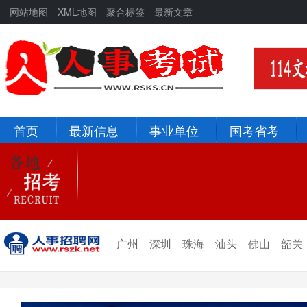
网站地图
XML地图
聚合标签
最新文章
首页
最新信息
事业单位
国考省考
北京
河北
辽宁
吉林
新疆
青海
广州
深圳
珠海
汕头
佛山
韶关
宁夏
甘肃
陕西
西藏
四川
重庆
贵州
云南
山西
山东
黑龙江
河南
河北
湖北
湖南
江西
安徽
浙江