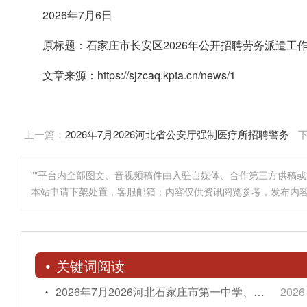
2026年7月6日
原标题：石家庄市长安区2026年公开招聘劳务派遣工
文章来源：https://sjzcaq.kpta.cn/news/1
上一篇：
2026年7月2026河北省公安厅强制医疗所招聘警务
辅助岗位人员公告(67名)
""平台内全部图文、音视频稿件由入驻自媒体、合作第三方供稿
本站申请下架处置，客服邮箱；内容仅供资讯阅览参考，发布内
关键词阅读
2026年7月2026河北石家庄市第一中学、第二中学、第四十三中学选聘事业单位人员167人简章
2026