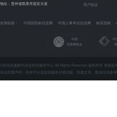
地址：贵州省凯里市迎宾大道
用户协议
友情链接：
中国招投标信息网
中国人事考试信息网
购买指南
中国
中
互联网协会
©贵州金鑫数码信息科技服务中心 All Rights Reserved 版权所有 复制必
本站郑重声明：所有平台仅提供服务对接功能，所载文章、数据仅供参考