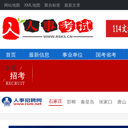
网站地图
XML地图
聚合标签
最新文章
首页
最新信息
事业单位
国考省考
北京
河北
辽宁
吉林
新疆
青海
石家庄
邯郸
秦皇岛
张家口
唐山
宁夏
甘肃
陕西
西藏
四川
重庆
贵州
云南
山西
山东
黑龙江
河南
河北
湖北
湖南
江西
安徽
浙江