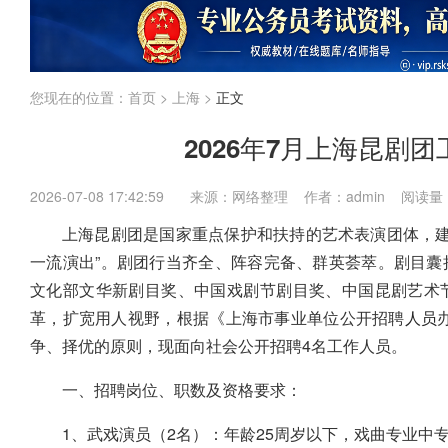
江苏
上海
福建
广东
广西
海南
国考
省考
企业
内蒙古
您现在的位置：
首页
>
上海
>
正文
2026年7月上海昆剧
2026-07-08 17:42:59
来源：网络整理 作者：admin 阅读量
上海昆剧团是国家重点保护和扶持的艺术表演团体，建
一流演出”。剧团行当齐全、阵容完备、群英荟萃。剧目
文化部文华新剧目奖、中国戏剧节剧目奖、中国昆剧艺术
革，扩宽用人视野，根据《上海市事业单位公开招聘
人员
争、择优的原则，现面向社会公开招聘4名工作人员。
一、招聘岗位、职数及资格要求：
1、武戏演员（2名）：年龄25周岁以下，戏曲专业