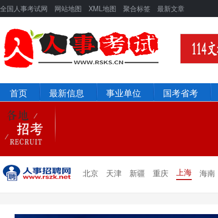
全国人事考试网
网站地图
XML地图
聚合标签
最新文章
首页
最新信息
事业单位
国考省考
北京
河北
辽宁
吉林
新疆
青海
上海
北京
天津
新疆
重庆
海南
宁夏
甘肃
陕西
西藏
四川
重庆
贵州
云南
山西
山东
黑龙江
河南
河北
湖北
湖南
江西
安徽
浙江