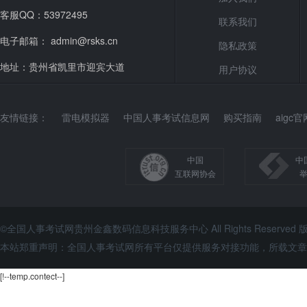
客服QQ：53972495
联系我们
电子邮箱： admin@rsks.cn
隐私政策
地址：贵州省凯里市迎宾大道
用户协议
友情链接：
雷电模拟器
中国人事考试信息网
购买指南
aigc官
中国
中
互联网协会
©全国人事考试网贵州金鑫数码信息科技服务中心 All Rights Reserve
本站郑重声明：全国人事考试网所有平台仅提供服务对接功能，所载文章
[!--temp.contect--]