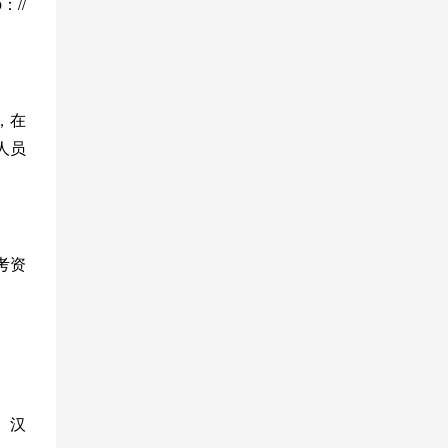
//
，在
人员
考资
、汉