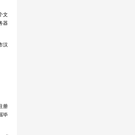
个文
务器
市汉
注册
届毕