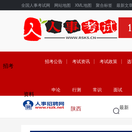
全国人事考试网
网站地图
XML地图
聚合标签
最新文
招考公告
考试资讯
考试政策
选
招考
申论
行测
常识
面试
资料
学历
高考
中考
考研
最新
陕西