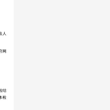
检人
府网
检结
体检