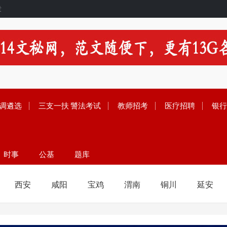
章
调遴选
三支一扶
警法考试
教师招考
医疗招聘
银行
时事
公基
题库
留学
范文
论坛
西安
咸阳
宝鸡
渭南
铜川
延安