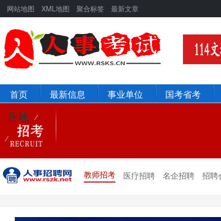
网站地图
XML地图
聚合标签
最新文章
首页
最新信息
事业单位
国考省考
北京
河北
辽宁
吉林
新疆
青海
教师招考
医疗招聘
名企招聘
招聘
宁夏
甘肃
陕西
西藏
四川
重庆
贵州
云南
山西
山东
黑龙江
河南
河北
湖北
湖南
江西
安徽
浙江