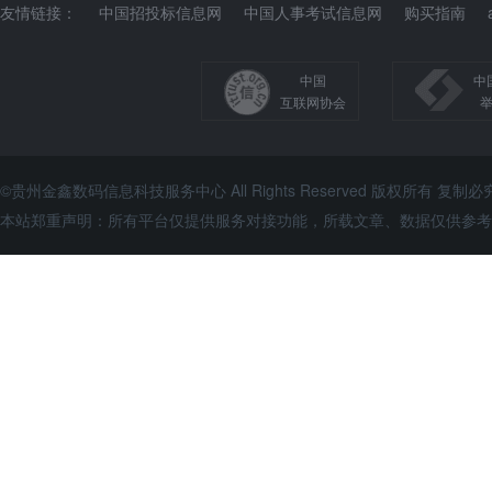
友情链接：
中国招投标信息网
中国人事考试信息网
购买指南
中国
中
互联网协会
©贵州金鑫数码信息科技服务中心 All Rights Reserved 版权所有 复制必
本站郑重声明：所有平台仅提供服务对接功能，所载文章、数据仅供参考