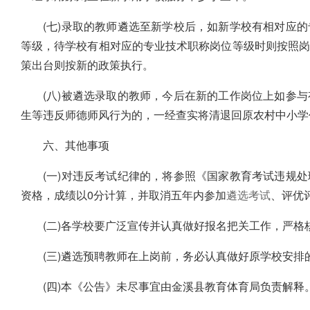
(七)录取的教师遴选至新学校后，如新学校有相对应
等级，待学校有相对应的专业技术职称岗位等级时则按照
策出台则按新的政策执行。
(八)被遴选录取的教师，今后在新的工作岗位上如参
生等违反师德师风行为的，一经查实将清退回原农村中小学
六、其他事项
(一)对违反考试纪律的，将参照《国家教育考试违规
资格，成绩以0分计算，并取消五年内参加
遴选考试
、评优
(二)各学校要广泛宣传并认真做好报名把关工作，严
(三)遴选预聘教师在上岗前，务必认真做好原学校安排
(四)本《公告》未尽事宜由金溪县教育体育局负责解释