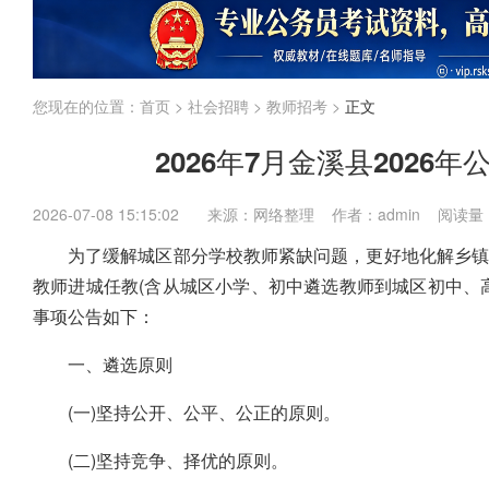
江苏
上海
福建
广东
广西
海南
国考
省考
企业
内蒙古
您现在的位置：
首页
>
社会招聘
>
教师招考
>
正文
2026年7月金溪县2026
2026-07-08 15:15:02
来源：网络整理 作者：admin 阅读量
为了缓解城区部分学校教师紧缺问题，更好地化解乡镇
教师进城任教(含从城区小学、初中遴选教师到城区初中、
事项公告如下：
一、遴选原则
(一)坚持公开、公平、公正的原则。
(二)坚持竞争、择优的原则。