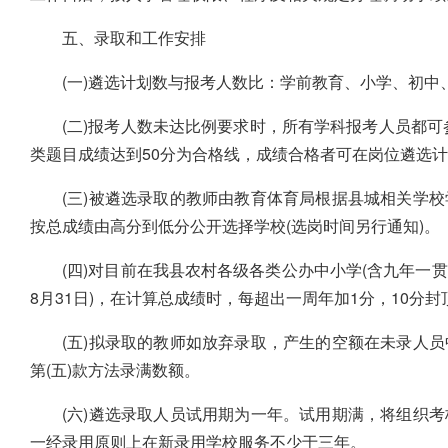
五、录取和工作安排
(一)遴选计划数与报考人数比：学前教育、小学、初中、高
(二)报考人数未达比例要求时，所有学科报考人员都
类题目成绩达到50分为合格线，成绩合格者可在岗位遴选
(三)被遴选录取的教师由教育体育局根据县城相关学
按总成绩由高分到低分公开选择学校(选岗时间另行通知)。
(四)对目前在我县农村各级各类公办中小学(含九年一贯
8月31日)，在计算总成绩时，每超出一周年加1分，10分封
(五)拟录取的教师如放弃录取，产生的空额在未录人
第(五)款方法录满数额。
(六)遴选录取人员试用期为一年。试用期满，将组织
一经录用原则上在新录用学校服务不少于三年。