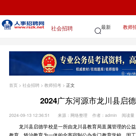
最新
教师
社会招聘
首页
>
社会招聘
>
教师招考
>
正文
2024广东河源市龙川县启
2024-09-13 12:36:51
来源：网络整理 作者：admin 阅读量
龙川县启德学校是一所由龙川县教育局直属管理的公益
教育、矫治教育为一体的全寄宿制公办专门教育学校。因