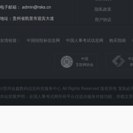
电子邮箱： admin@rsks.cn
隐私政策
地址：贵州省凯里市迎宾大道
用户协议
友情链接：
中国招投标信息网
中国人事考试信息网
购买指南
中国
中
互联网协会
©贵州金鑫数码信息科技服务中心 All Rights Reserved 版权所有 复制必
本站郑重声明：全国人事考试网所有平台仅提供服务对接功能，所载文章