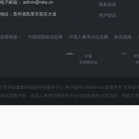
电子邮箱： admin@rsks.cn
隐私政策
地址：贵州省凯里市迎宾大道
用户协议
友情链接：
中国招投标信息网
中国人事考试信息网
购买指南
中国
中
互联网协会
©贵州金鑫数码信息科技服务中心 All Rights Reserved 版权所有 复制必
本站郑重声明：全国人事考试网所有平台仅提供服务对接功能，所载文章