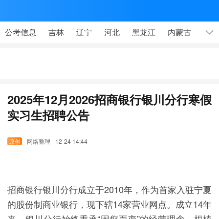
网

公考信息
吉林
辽宁
河北
黑龙江
内蒙古
山东
2025年12月2026招商银行银川分行寒假
实习生招聘公告
网络整理
12-24 14:44
招商银行银川分行成立于2010年，作为首家入驻宁夏
的股份制商业银行，现下辖14家营业网点。成立14年
来，银川分行始终秉承“因您而变”的经营理念，根植