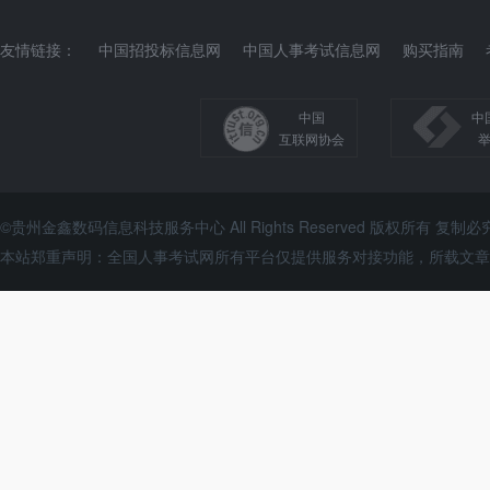
友情链接：
中国招投标信息网
中国人事考试信息网
购买指南
中国
中
互联网协会
©贵州金鑫数码信息科技服务中心 All Rights Reserved 版权所有 复制必
本站郑重声明：全国人事考试网所有平台仅提供服务对接功能，所载文章