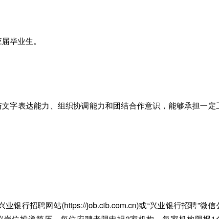
应届毕业生。
。
言与文字表达能力、组织协调能力和团结合作意识，能够承担一定
网站(https://job.cib.com.cn)或“兴业银行招聘”微
心仪岗位投递简历。每位应聘者限申报3家机构，每家机构限报1