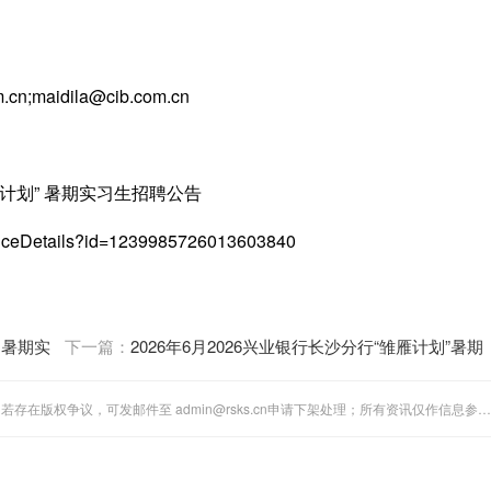
maidila@cib.com.cn
计划” 暑期实习生招聘公告
ticeDetails?id=1239985726013603840
划暑期实
下一篇：
2026年6月2026兴业银行长沙分行“雏雁计划”暑期
实习生招聘公告
"全国人事考试网"站内图文、音视频稿件多为第三方转载分享。若存在版权争议，可发邮件至 admin@rsks.cn申请下架处理；所有资讯仅作信息参考，不代表本站立场。