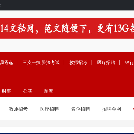
章
调遴选
三支一扶
警法考试
教师招考
医疗招聘
银行
时事
公基
题库
留学
范文
资料
教师招考
医疗招聘
名企招聘
招聘会网