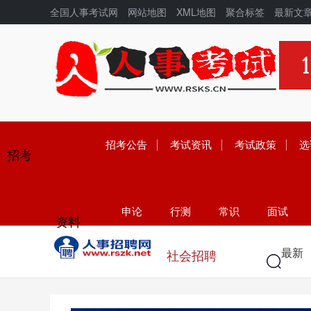
全国人事考试网
网站地图
XML地图
聚合标签
最新文
招考公告
考试资讯
考试政策
选
招考
申论
行测
常识
面试
资料
学历
高考
中考
考研
最新
社会招聘