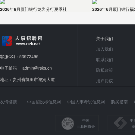
2026年6月厦门银行龙岩分行夏季社
2026年6月厦门银行
关于我们
加入我们
客服QQ：53972495
联系我们
电子邮箱： admin@rsks.cn
隐私政策
地址：贵州省凯里市迎宾大道
用户协议
友情链接：
中国招投标信息网
中国人事考试信息网
购买指南
中国
中
互联网协会