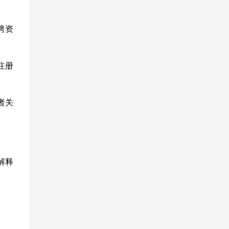
聘资
注册
者关
解释