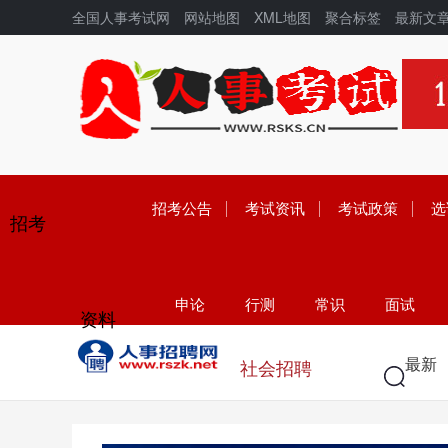
全国人事考试网
网站地图
XML地图
聚合标签
最新文
招考公告
考试资讯
考试政策
选
招考
申论
行测
常识
面试
资料
学历
高考
中考
考研
最新
社会招聘