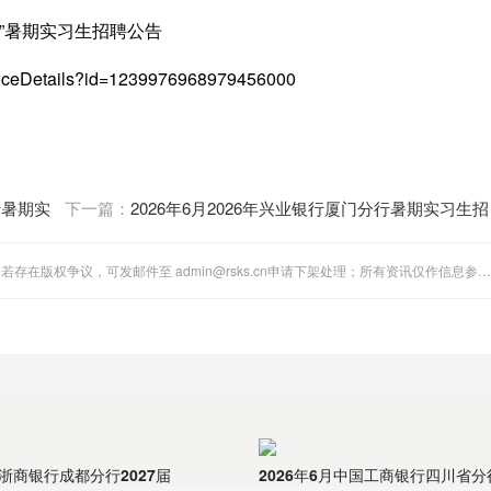
划”暑期实习生招聘公告
ticeDetails?id=1239976968979456000
行暑期实
下一篇：
2026年6月2026年兴业银行厦门分行暑期实习生招
聘公告
"全国人事考试网"站内图文、音视频稿件多为第三方转载分享。若存在版权争议，可发邮件至 admin@rsks.cn申请下架处理；所有资讯仅作信息参考，不代表本站立场。
月浙商银行成都分行2027届
2026年6月中国工商银行四川省分