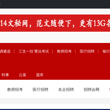
章
调遴选
三支一扶
警法考试
教师招考
医疗招聘
银行
时事
公基
题库
留学
范文
资料
教师招考
医疗招聘
名企招聘
招聘会网