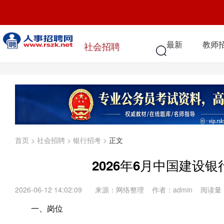
最新
教师
社会招聘
首页
>
社会招聘
>
银行招考
>
正文
2026年6月中国建设
2026-06-12 14:02:09
来源：网络整理 作者：admin 阅读量
一、岗位