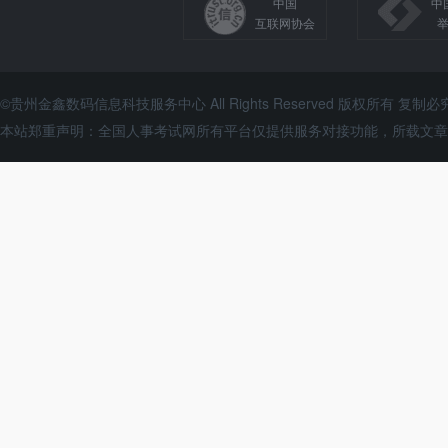
中国
中
互联网协会
©贵州金鑫数码信息科技服务中心 All Rights Reserved 版权所有 复制必
本站郑重声明：全国人事考试网所有平台仅提供服务对接功能，所载文章