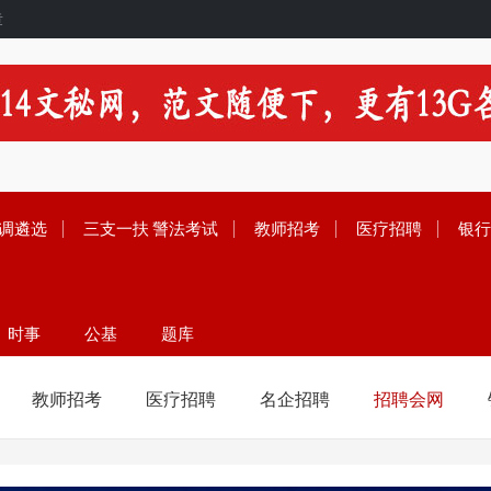
章
调遴选
三支一扶
警法考试
教师招考
医疗招聘
银行
时事
公基
题库
留学
范文
资料
教师招考
医疗招聘
名企招聘
招聘会网