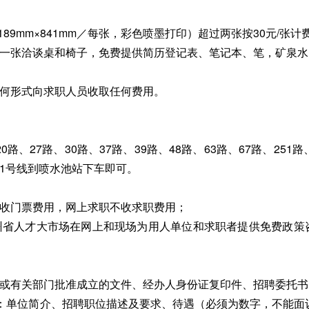
89mm×841mm／每张，彩色喷墨打印）超过两张按30元/张计
备一张洽谈桌和椅子，免费提供简历登记表、笔记本、笔，矿泉水
任何形式向求职人员收取任何费用。
场
路、27路、30路、37路、39路、48路、63路、67路、251路、
1号线到喷水池站下车即可。
不收门票费用，网上求职不收求职费用；
州省人才大市场在网上和现场为用人单位和求职者提供免费政策
）或有关部门批准成立的文件、经办人身份证复印件、招聘委托书
括：单位简介、招聘职位描述及要求、待遇（必须为数字，不能面