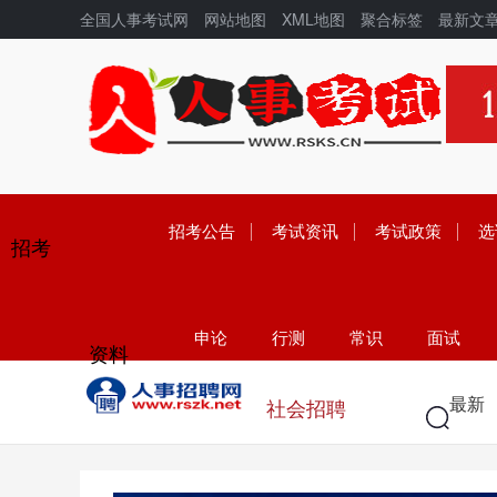
全国人事考试网
网站地图
XML地图
聚合标签
最新文
招考公告
考试资讯
考试政策
选
招考
申论
行测
常识
面试
资料
学历
高考
中考
考研
最新
社会招聘