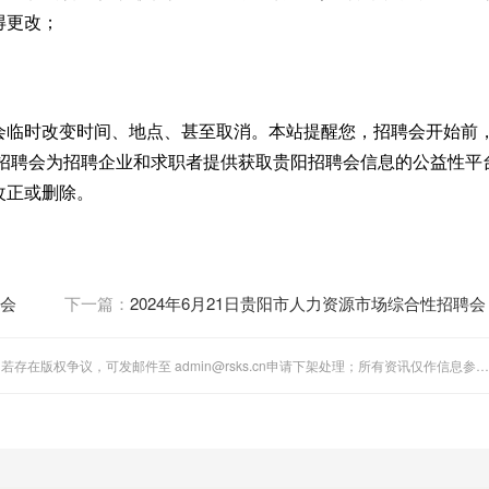
得更改；
会临时改变时间、地点、甚至取消。本站提醒您，招聘会开始前
阳招聘会为招聘企业和求职者提供获取贵阳招聘会信息的公益性平
改正或删除。
聘会
下一篇：
2024年6月21日贵阳市人力资源市场综合性招聘会
"全国人事考试网"站内图文、音视频稿件多为第三方转载分享。若存在版权争议，可发邮件至 admin@rsks.cn申请下架处理；所有资讯仅作信息参考，不代表本站立场。