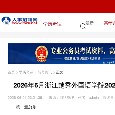
最新
高考
学历考试
首页
>
学历考试
>
高考资讯
>
正文
2026年6月浙江越秀外国语学院2
2026-06-01 23:21:39
来源：网络整理 作者：admin 阅读量
第一章总则