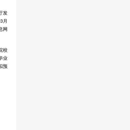
厅发
3月
息网
院校
毕业
拟预