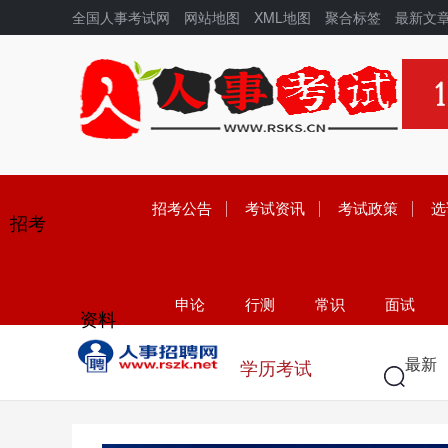
全国人事考试网
网站地图
XML地图
聚合标签
最新文
招考公告
考试资讯
考试政策
选
招考
申论
行测
常识
面试
资料
学历
高考
中考
考研
最新
学历考试