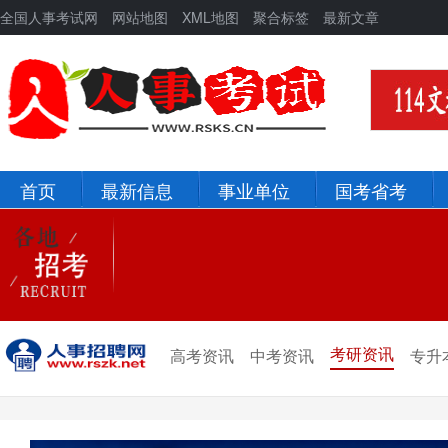
全国人事考试网
网站地图
XML地图
聚合标签
最新文章
首页
最新信息
事业单位
国考省考
北京
河北
辽宁
吉林
新疆
青海
考研资讯
高考资讯
中考资讯
专升
宁夏
甘肃
陕西
西藏
四川
重庆
贵州
云南
山西
山东
黑龙江
河南
河北
湖北
湖南
江西
安徽
浙江