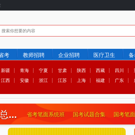
章
省考
教师招聘
企业招聘
医疗卫生
备
新疆
青海
宁夏
甘肃
陕西
西藏
四川
江西
安徽
浙江
江苏
上海
福建
广东
教师国企银行招聘 - 知仕阁公考
...
省考笔面
系统班
国考试题
合集
国考笔