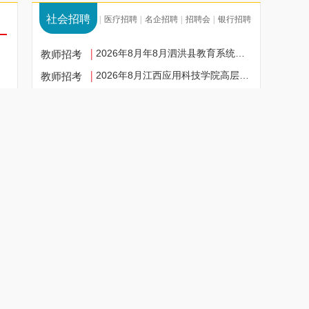
社会招聘
教师招聘
医疗招聘
名企招聘
招聘会
银行招聘
|
|
|
|
教师招考
|
2026年8月年8月泗洪县教育系统面向普通高校…
教师招考
|
2026年8月江西应用科技学院高层次人才招聘…
教师招考
|
2026年8月北京市海淀区成志幼儿园…
教师招考
|
2026年8月年秋宣恩县城区学校公开选聘县内…
教师招考
|
2026年8月南昌市二十八中教育集团洪都学校…
教师招考
|
2026年8月年许昌工商管理学校招聘代课教师2…
教师招考
|
2026年8月湖南常德市临澧县中小学教职工跨…
教师招考
|
2026年8月赣南师范大学家居现代产业学院招…
华南&华中
广东
广西
湖南
海南
湖北
河南
|
|
|
|
|
荆州
|
2026年8月荆州市公安县公开招聘乡镇公益性…