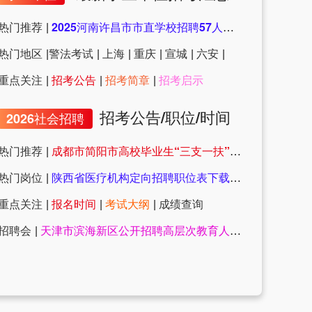
热门推荐
|
2025河南许昌市市直学校招聘57人公告
热门地区
|
警法考试
|
上海
|
重庆
|
宣城
|
六安
|
重点关注
|
招考公告
|
招考简章
|
招考启示
招考公告/职位/时间
2026社会招聘
热门推荐
|
成都市简阳市高校毕业生“三支一扶”计划招募体检递补人员名单及有关事项公告
热门岗位
|
陕西省医疗机构定向招聘职位表下载（607人）
重点关注
|
报名时间
|
考试大纲
|
成绩查询
招聘会
|
天津市滨海新区公开招聘高层次教育人才公告