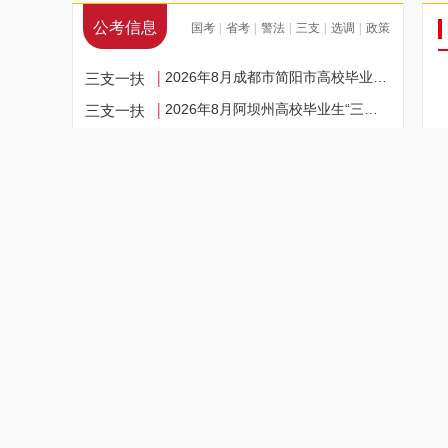
公考信息
国考
省考
警法
三支
选调
政策
|
|
|
|
|
三支一扶
|
2026年8月成都市简阳市高校毕业生“三支一…
三支一扶
|
2026年8月阿坝州高校毕业生“三支一扶”计…
三支一扶
|
2026年8月商洛市第二批三支一扶招募面试公…
三支一扶
|
2026年8月雁江区高校毕业生“三支一扶”计…
三支一扶
|
2026年8月广安市前锋区人力资源和社会保障…
选调遴选
|
2026年8月广东省卫生健康委选调公务员4人公…
国考
|
国家2027公务员招考湖南考区考点分布及考场…
国考
|
国家公务员2027招考海事部门职位表分析…
华北
北京
天津
河北
山西
内蒙古
|
|
|
|
呼和浩特
|
2026年7月内蒙古交通集团有限公司上半年招…