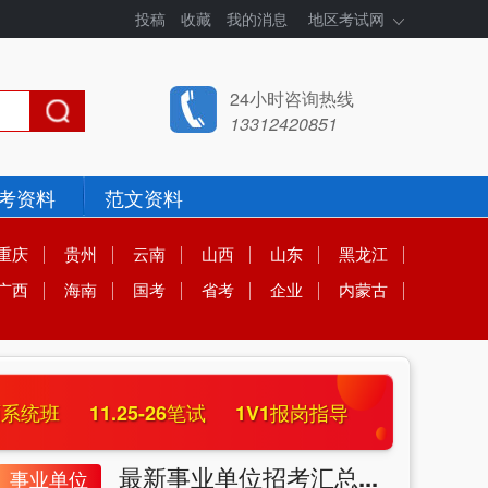
投稿
收藏
我的消息
地区考试网
24小时咨询热线
13312420851
考资料
范文资料
重庆
贵州
云南
山西
山东
黑龙江
广西
海南
国考
省考
企业
内蒙古
面
系统班
11.25-26
笔试
1V1
报岗指导
最新事业单位招考汇总...
事业单位