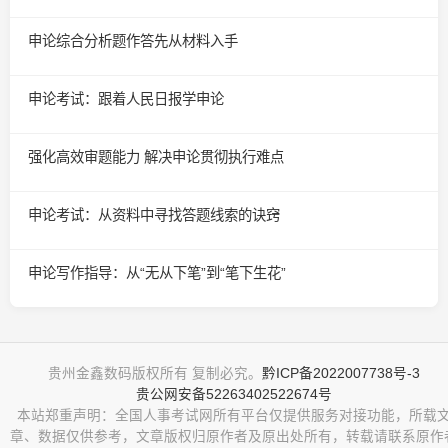
申论综合分析题作答先从材料入手
申论考试：跟着人民日报学申论
强化高效审题能力 解决申论贯彻执行难点
申论考试：从资料中寻找答题线索的诀窍
申论写作指导：从“无从下笔”到“笔下生花”
贵州金鑫数码版权所有 复制必究。
黔ICP备2022007738号-3
贵公网安备52263402522674号
本站郑重声明：全国人事考试网所有平台仅提供服务对接功能，所载
章、数据仅供参考，文章版权归原作者及原出处所有，转载请联系原作