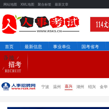
网站地图
XML地图
聚合标签
最新文章
首页
最新信息
事业单位
国考省考
北京
河北
辽宁
吉林
新疆
青海
嘉兴
宁波
温州
湖州
绍兴
金华
宁夏
甘肃
陕西
西藏
四川
重庆
贵州
云南
山西
山东
黑龙江
河南
河北
湖北
湖南
江西
安徽
浙江