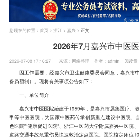
江苏
上海
福建
广东
广西
海南
国考
省考
企业
内蒙古
您现在的位置：
首页
>
浙江
>
嘉兴
>
正文
2026年7月嘉兴市中
2026-07-08 17:16:27
来源：网络整理 作者：admin 阅读量
因工作需要，经嘉兴市卫生健康委员会同意，嘉兴市中
备员额制）。现将有关事项公告如下：
一、单位简介
嘉兴市中医医院始建于1959年，是嘉兴市属集医疗
甲等中医医院，为国家中医药传承创新重点建设中医院、
色医院”“健康促进医院”、浙江中医药大学附属嘉兴中医院
道路交通事故危重伤员快速救治定点医院。医院核定床位100