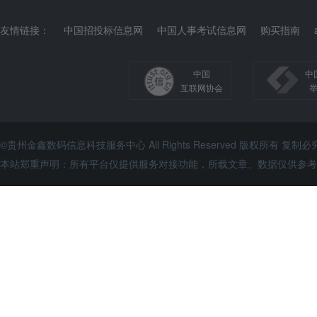
友情链接：
中国招投标信息网
中国人事考试信息网
购买指南
中国
中
互联网协会
©贵州金鑫数码信息科技服务中心 All Rights Reserved 版权所有 复制必
本站郑重声明：所有平台仅提供服务对接功能，所载文章、数据仅供参考