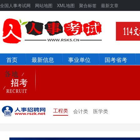
全国人事考试网
网站地图
XML地图
聚合标签
最新文章
首页
最新信息
事业单位
国考省考
北京
河北
辽宁
吉林
新疆
青海
工程类
会计类
医学类
宁夏
甘肃
陕西
西藏
四川
重庆
贵州
云南
山西
山东
黑龙江
河南
河北
湖北
湖南
江西
安徽
浙江