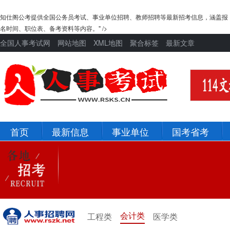
知仕阁公考提供全国公务员考试、事业单位招聘、教师招聘等最新招考信息，涵盖报
名时间、职位表、备考资料等内容。" />
全国人事考试网
网站地图
XML地图
聚合标签
最新文章
首页
最新信息
事业单位
国考省考
北京
河北
辽宁
吉林
新疆
青海
会计类
工程类
医学类
宁夏
甘肃
陕西
西藏
四川
重庆