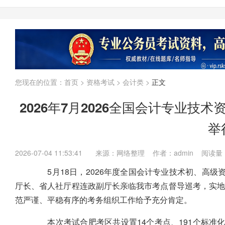
贵州
云南
山西
山东
黑龙江
河南
河北
湖北
湖南
江西
安徽
浙江
江苏
上海
福建
广东
广西
海南
国考
省考
企业
内蒙古
您现在的位置：
首页
>
资格考试
>
会计类
>
正文
2026年7月2026全国会计专业
举
2026-07-04 11:53:41
来源：网络整理 作者：admin 阅读量
5月18日，2026年度全国会计专业技术初、高级
厅长、省人社厅程连政副厅长亲临我市考点督导巡考，实
范严谨、平稳有序的考务组织工作给予充分肯定。
本次考试合肥考区共设置14个考点、191个标准化考