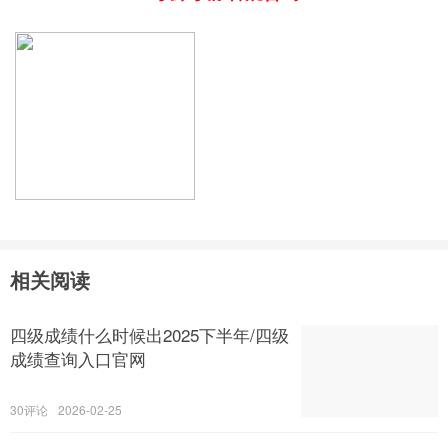
相关阅读
四级成绩什么时候出2025下半年/四级
成绩查询入口官网
30
2026-02-25