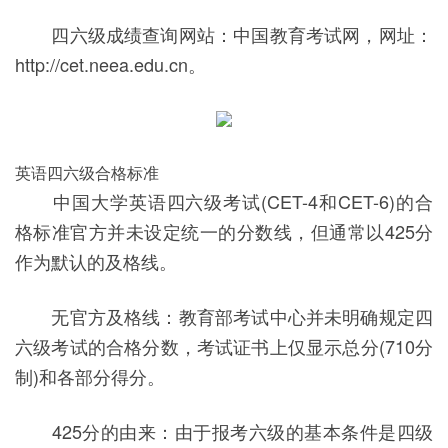
四六级成绩查询网站：中国教育考试网，网址：
http://cet.neea.edu.cn。
英语四六级合格标准
中国大学英语四六级考试(CET-4和CET-6)的合
格标准官方并未设定统一的分数线，但通常以425分
作为默认的及格线。
无官方及格线：教育部考试中心并未明确规定四
六级考试的合格分数，考试证书上仅显示总分(710分
制)和各部分得分。
425分的由来：由于报考六级的基本条件是四级