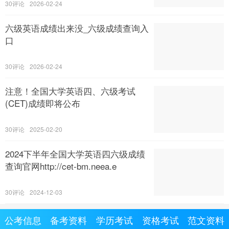
30
2026-02-24
六级英语成绩出来没_六级成绩查询入
口
30
2026-02-24
注意！全国大学英语四、六级考试
(CET)成绩即将公布
30
2025-02-20
2024下半年全国大学英语四六级成绩
查询官网http://cet-bm.neea.e
30
2024-12-03
公考信息
备考资料
学历考试
资格考试
范文资料