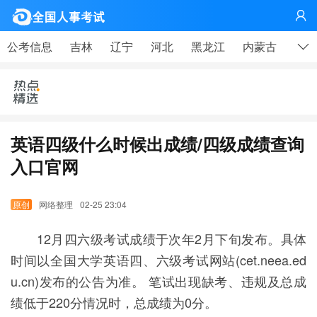
网

公考信息
吉林
辽宁
河北
黑龙江
内蒙古
山东
英语四级什么时候出成绩/四级成绩查询
入口官网
网络整理
02-25 23:04
12月四六级考试成绩于次年2月下旬发布。具体
时间以全国大学英语四、六级考试网站(cet.neea.ed
u.cn)发布的公告为准。 笔试出现缺考、违规及总成
绩低于220分情况时，总成绩为0分。