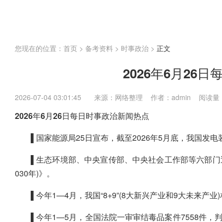
江苏
上海
福建
广东
广西
海南
国考
省考
企业
内蒙古
您现在的位置：
首页
>
备考资料
>
时事政治
>
正文
2026年6月26
2026-07-04 03:01:45
来源：网络整理 作者：admin 阅读量
2026年6月26日每日时事政治新闻热点
▌国家能源局25日宣布，截至2026年5月底，我国发电
▌生态环境部、中央宣传部、中央社会工作部等六部门近
030年)》。
▌今年1—4月，我国“8+9”(8大新兴产业和9大未来产
▌今年1—5月，全国法院一审审结毒品案件7558件，