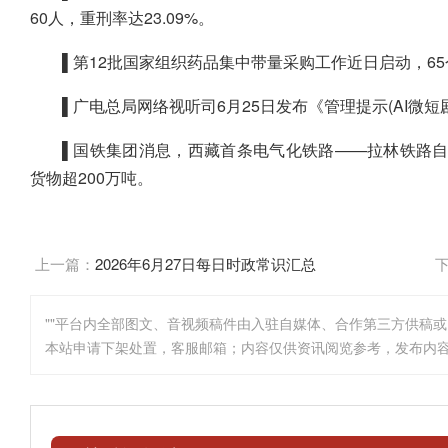
60人，重刑率达23.09%。
▌第12批国家组织药品集中带量采购工作近日启动，6
▌广电总局网络视听司6月25日发布《管理提示(AI微短
▌国铁集团消息，西藏首条电气化铁路——拉林铁路自2
货物超200万吨。
上一篇：
2026年6月27日每日时政常识汇总
""平台内全部图文、音视频稿件由入驻自媒体、合作第三方供稿
本站申请下架处置，客服邮箱；内容仅供资讯阅览参考，发布内