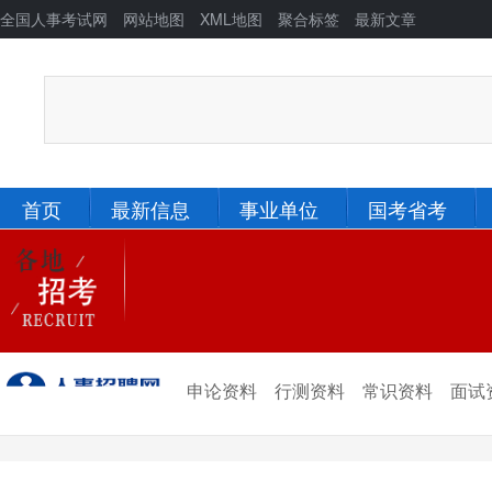
全国人事考试网
网站地图
XML地图
聚合标签
最新文章
首页
最新信息
事业单位
国考省考
北京
河北
辽宁
吉林
新疆
青海
申论资料
行测资料
常识资料
面试
宁夏
甘肃
陕西
西藏
四川
重庆
贵州
云南
山西
山东
黑龙江
河南
河北
湖北
湖南
江西
安徽
浙江